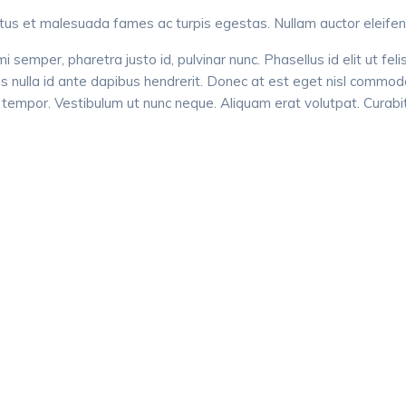
tus et malesuada fames ac turpis egestas. Nullam auctor eleifend
mper, pharetra justo id, pulvinar nunc. Phasellus id elit ut felis
icies nulla id ante dapibus hendrerit. Donec at est eget nisl com
c tempor. Vestibulum ut nunc neque. Aliquam erat volutpat. Curab